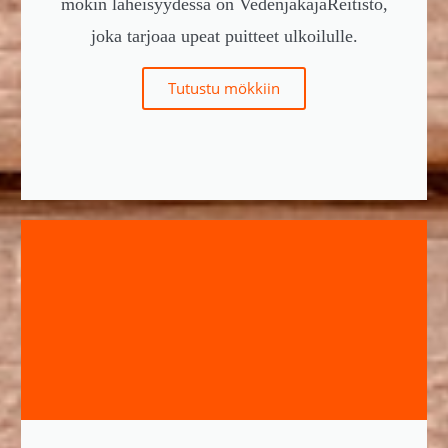
mökin läheisyydessä on VedenjakajaReitistö,
joka tarjoaa upeat puitteet ulkoilulle.
Tutustu mökkiin