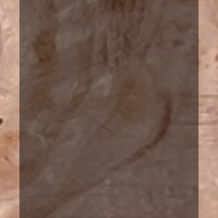
...ja nauttia
Kaijonselän mökit ovat ehkä paras tapa rento
ja nauttia Suomen luonnosta. Vuokramöki
sijaitsevat Joroisissa ja Pieksämäellä Etelä
Savossa.