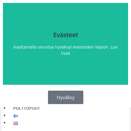
Evästeet
Käyttämällä sivustoa hyväksyt evästeiden käytön.​ Lue
lisää
KAITA
PYHITTY
TALOMAJOITUS
PALVELUT
HISTORIA
Hyväksy
YHTEYSTIEDOT
Evästeet ovat tarpeellisia Kaijonselän mökit -sivuston
POLTTOPUUT
toimivuudelle ja turvalliselle varauksen tekemiselle.
Evästeiden avulla analysoimme sivuston käyttöä ja
parannamme käyttökokemusta. Tietoja ei käytetä
yksittäisten käyttäjien tunnistamiseen. Voit