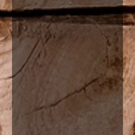
sijaitsevat Joroisissa ja Pieksämäellä Etelä
Savossa.
...ja nauttia
Kaijonselän mökit ovat ehkä paras tapa rento
ja nauttia Suomen luonnosta. Vuokramöki
sijaitsevat Joroisissa ja Pieksämäellä Etelä