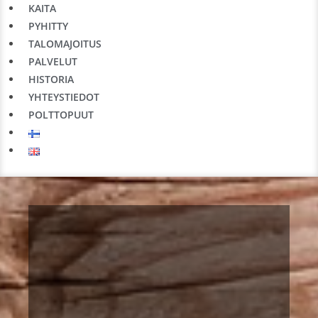
KAITA
halutessasi kieltää evästeiden käytön selaimesi
asetuksista, mutta se voi haitata sivuston
PYHITTY
toimivuutta.
TALOMAJOITUS
PALVELUT
HISTORIA
YHTEYSTIEDOT
POLTTOPUUT
Lupa rentoutua..
Kaijonselän mökit ovat ehkä paras tapa rento
ja nauttia Suomen luonnosta. Vuokramöki