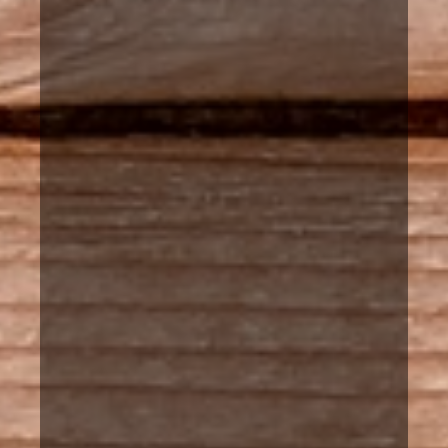
Lupa rentoutua..
Kaijonselän mökit ovat ehkä paras tapa rento
ja nauttia Suomen luonnosta. Vuokramöki
sijaitsevat Joroisissa ja Pieksämäellä Etelä
Savossa.