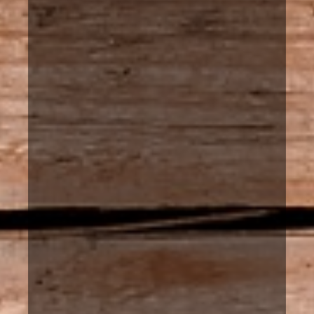
...ja nauttia
Kaijonselän mökit ovat ehkä paras tapa rento
ja nauttia Suomen luonnosta. Vuokramöki
sijaitsevat Joroisissa ja Pieksämäellä Etelä
Savossa.