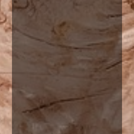
Savossa.
Lupa rentoutua..
Kaijonselän mökit ovat ehkä paras tapa rento
ja nauttia Suomen luonnosta. Vuokramöki
sijaitsevat Joroisissa ja Pieksämäellä Etelä
Savossa.